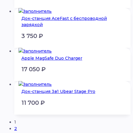
Док-станция AceFast с беспроводной
зарядкой
3 750
₽
Apple MagSafe Duo Charger
17 050
₽
Док-станция 3в1 Ubear Stage Pro
11 700
₽
1
2