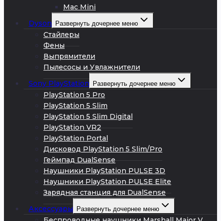
Mac Mini
Dyson
Развернуть дочернее меню
Стайлеры
Фены
Выпрямители
Пылесосы и Увлажнители
Sony PlayStation
Развернуть дочернее меню
PlayStation 5 Pro
PlayStation 5 Slim
PlayStation 5 Slim Digital
PlayStation VR2
PlayStation Portal
Дисковод PlayStation 5 Slim/Pro
Геймпад DualSense
Наушники PlayStation PULSE 3D
Наушники PlayStation PULSE Elite
Зарядная станция для DualSense
Аксессуары
Развернуть дочернее меню
Беспроводные наушники Marshall Major V