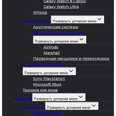
Galaxy Watch 8 Classic
Galaxy Watch Ultra
Whoop
Аудиотехника
Развернуть дочернее меню
Акустические системы
Беспроводные наушники
Развернуть дочернее меню
AirPods
Marshall
Проводные наушники и переходники
Игровые приставки
Развернуть дочернее меню
Sony PlayStation
Microsoft Xbox
Техника для дома
Samsung
Развернуть дочернее меню
Смартфоны
Развернуть дочернее меню
Galaxy Z-series