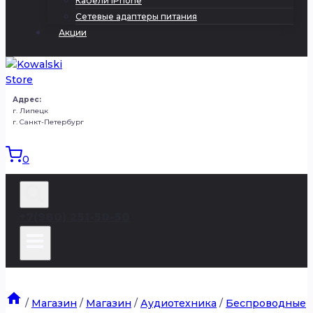
Кабели iPhone
Сетевые адаптеры питания
Акции
Адрес:
г. Липецк
г. Санкт-Петербург
0
+7(980) 251-50-50
/
Магазин
/
Магазин
/
Аудиотехника
/
Беспроводные