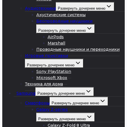
Аудиотехника
Развернуть дочернее меню
Акустические системы
Беспроводные наушники
Развернуть дочернее меню
AirPods
Marshall
Проводные наушники и переходники
Игровые приставки
Развернуть дочернее меню
Sony PlayStation
Microsoft Xbox
Техника для дома
Samsung
Развернуть дочернее меню
Смартфоны
Развернуть дочернее меню
Galaxy Z-series
Развернуть дочернее меню
Galaxy Z-Fold 8 Ultra