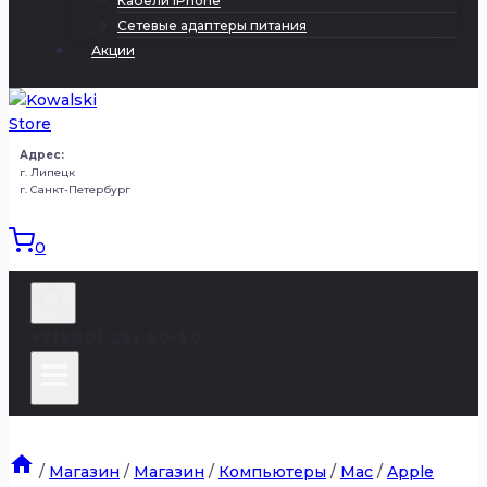
Кабели iPhone
Сетевые адаптеры питания
Акции
Адрес:
г. Липецк
г. Санкт-Петербург
0
+7(980) 251-50-50
/
Магазин
/
Магазин
/
Компьютеры
/
Mac
/
Apple