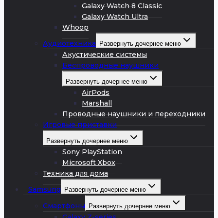
Galaxy Watch 8 Classic
Galaxy Watch Ultra
Whoop
Аудиотехника
Развернуть дочернее меню
Акустические системы
Беспроводные наушники
Развернуть дочернее меню
AirPods
Marshall
Проводные наушники и переходники
Игровые приставки
Развернуть дочернее меню
Sony PlayStation
Microsoft Xbox
Техника для дома
Samsung
Развернуть дочернее меню
Смартфоны
Развернуть дочернее меню
Galaxy Z-series