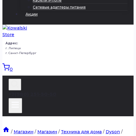
Кабели iPhone
Сетевые адаптеры питания
Акции
Адрес:
г. Липецк
г. Санкт-Петербург
0
+7(980) 251-50-50
/
Магазин
/
Магазин
/
Техника для дома
/
Dyson
/