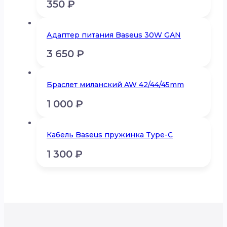
350
₽
Адаптер питания Baseus 30W GAN
3 650
₽
Браслет миланский AW 42/44/45mm
1 000
₽
Кабель Baseus пружинка Type-C
1 300
₽