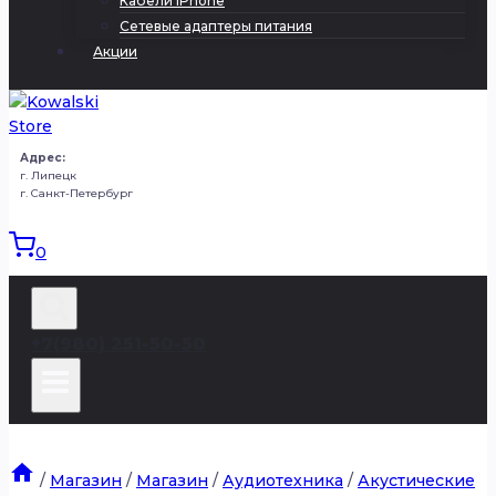
Кабели iPhone
Сетевые адаптеры питания
Акции
Адрес:
г. Липецк
г. Санкт-Петербург
0
+7(980) 251-50-50
/
Магазин
/
Магазин
/
Аудиотехника
/
Акустические