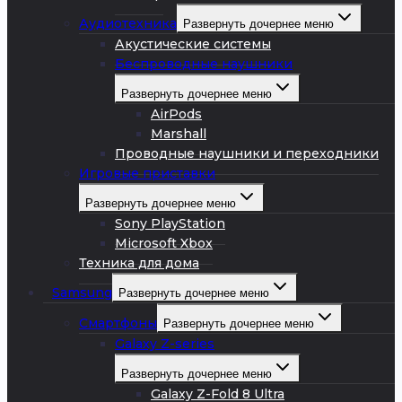
Аудиотехника
Развернуть дочернее меню
Акустические системы
Беспроводные наушники
Развернуть дочернее меню
AirPods
Marshall
Проводные наушники и переходники
Игровые приставки
Развернуть дочернее меню
Sony PlayStation
Microsoft Xbox
Техника для дома
Samsung
Развернуть дочернее меню
Смартфоны
Развернуть дочернее меню
Galaxy Z-series
Развернуть дочернее меню
Galaxy Z-Fold 8 Ultra